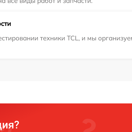
а все виды работ и запчасти.
сти
стировании техники TCL, и мы организуе
ция?