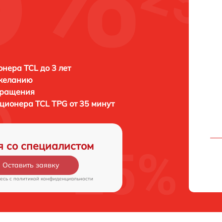
нера TCL до 3 лет
 желанию
бращения
иционера
TCL TPG от 35 минут
я со специалистом
Оставить заявку
есь c
политикой конфиденциальности