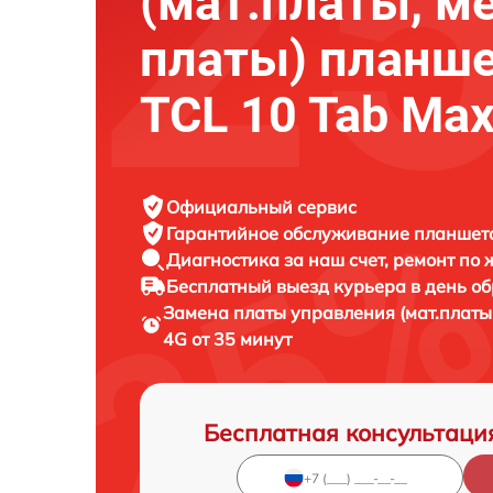
(мат.платы, м
платы) планш
TCL 10 Tab Ma
Официальный сервис
Гарантийное обслуживание
планшета
Диагностика за наш счет,
ремонт по
Бесплатный выезд курьера
в день о
Замена платы управления (мат.платы
4G от 35 минут
Бесплатная консультаци