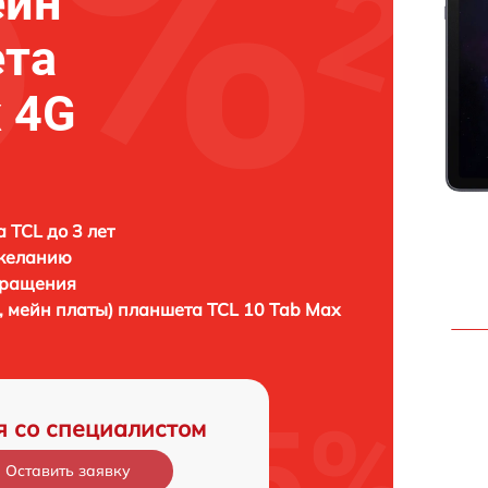
ейн
ета
x 4G
 TCL до 3 лет
 желанию
бращения
, мейн платы) планшета
TCL 10 Tab Max
я со специалистом
Оставить заявку