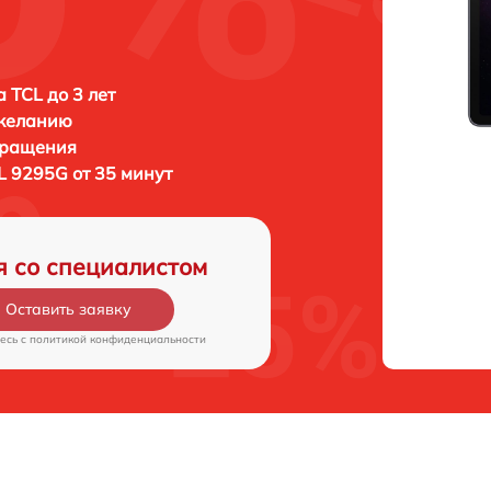
 TCL до 3 лет
 желанию
бращения
L 9295G от 35 минут
я со специалистом
Оставить заявку
есь c
политикой конфиденциальности