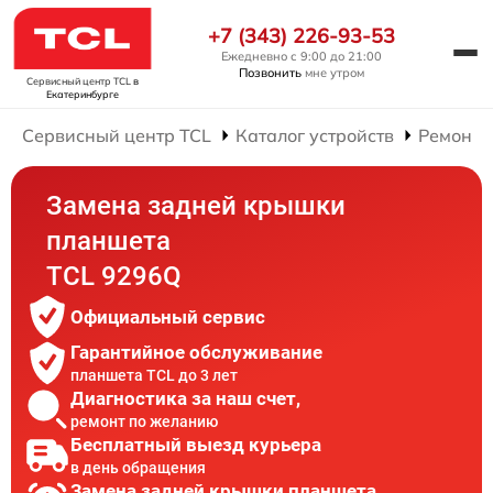
+7 (343) 226-93-53
Ежедневно с 9:00 до 21:00
Позвонить
мне утром
Сервисный центр TCL
в
Екатеринбурге
Сервисный центр TCL
Каталог устройств
Ремонт 
Замена задней крышки
планшета
TCL 9296Q
Официальный сервис
Гарантийное обслуживание
планшета TCL до 3 лет
Диагностика за наш счет,
ремонт по желанию
Бесплатный выезд курьера
в день обращения
Замена задней крышки планшета