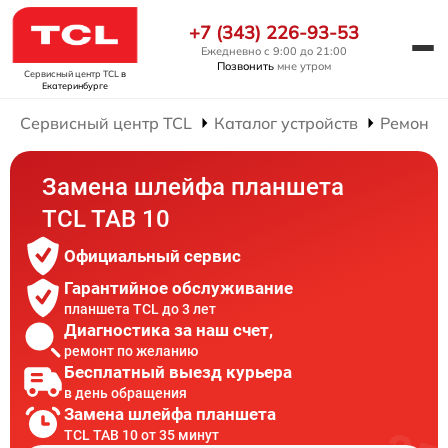
+7 (343) 226-93-53
Ежедневно с 9:00 до 21:00
Позвонить
мне утром
Сервисный центр TCL
в
Екатеринбурге
Сервисный центр TCL
Каталог устройств
Ремонт 
Замена шлейфа планшета
TCL TAB 10
Официальный сервис
Гарантийное обслуживание
планшета TCL до 3 лет
Диагностика за наш счет,
ремонт по желанию
Бесплатный выезд курьера
в день обращения
Замена шлейфа планшета
TCL TAB 10 от 35 минут