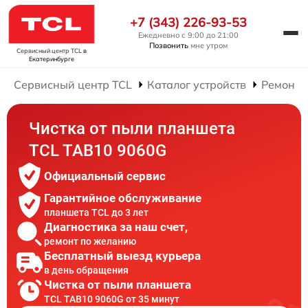
+7 (343) 226-93-53
Ежедневно с 9:00 до 21:00
Позвонить
мне утром
Сервисный центр TCL
в
Екатеринбурге
Сервисный центр TCL
Каталог устройств
Ремонт 
Чистка от пыли планшета
TCL TAB10 9060G
Официальный сервис
Гарантийное обслуживание
планшета TCL до 3 лет
Диагностика за наш счет,
ремонт по желанию
Бесплатный выезд курьера
в день обращения
Чистка от пыли планшета
TCL TAB10 9060G от 35 минут