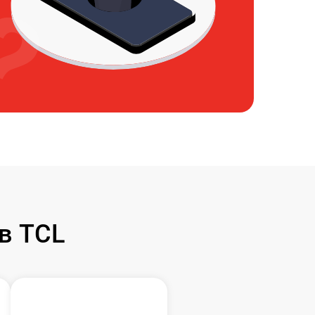
в TCL