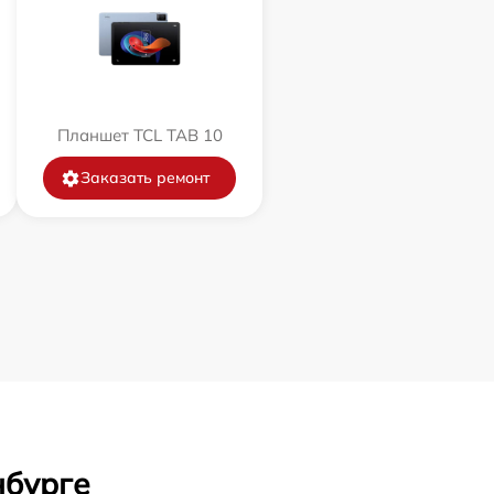
Планшет TCL TAB 10
Заказать ремонт
нбурге