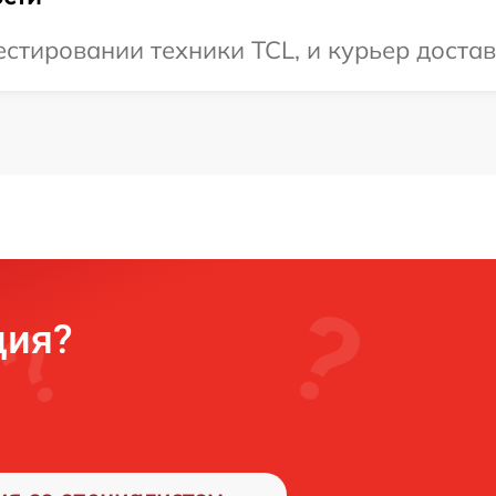
тировании техники TCL, и курьер достави
ция?