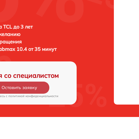
 TCL до 3 лет
 желанию
бращения
abmax 10.4 от 35 минут
я со специалистом
Оставить заявку
есь c
политикой конфиденциальности