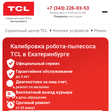
+7 (343) 226-93-53
Ежедневно с 9:00 до 21:00
Позвонить
мне утром
Сервисный центр TCL
в
Екатеринбурге
Сервисный центр TCL
Каталог устройств
Ремонт 
Калибровка робота-пылесоса
TCL в Екатеринбурге
Официальный сервис
Гарантийное обслуживание
до 3 лет
Диагностика за наш счет,
ремонт по желанию
Бесплатный выезд курьера
в день обращения
Срочный ремонт
от 35 минут