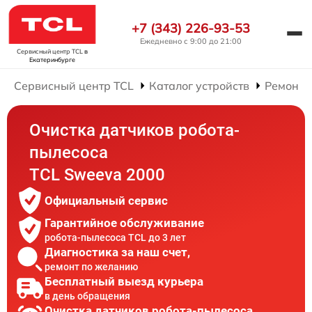
+7 (343) 226-93-53
Ежедневно с 9:00 до 21:00
Сервисный центр TCL
в
Екатеринбурге
Сервисный центр TCL
Каталог устройств
Ремонт 
Очистка датчиков робота-
пылесоса
TCL Sweeva 2000
Официальный сервис
Гарантийное обслуживание
робота-пылесоса TCL до 3 лет
Диагностика за наш счет,
ремонт по желанию
Бесплатный выезд курьера
в день обращения
Очистка датчиков робота-пылесоса