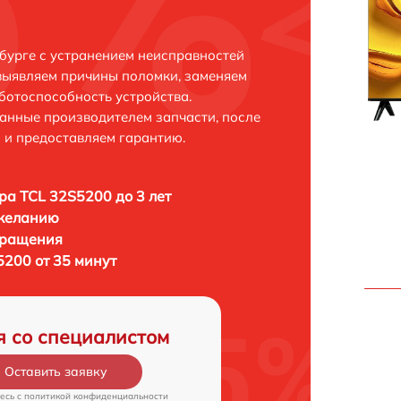
бурге с устранением неисправностей
выявляем причины поломки, заменяем
ботоспособность устройства.
анные производителем запчасти, после
 и предоставляем гарантию.
ра TCL 32S5200 до 3 лет
 желанию
бращения
5200 от 35 минут
я со специалистом
Оставить заявку
есь c
политикой конфиденциальности