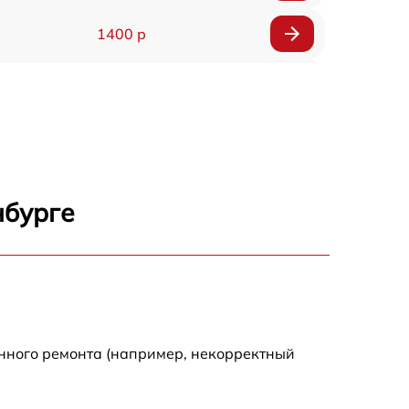
1400 р
1200 р
1200 р
1000 р
нбурге
1800 р
900 р
1200 р
енного ремонта (например, некорректный
1300 р