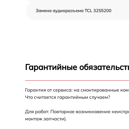
Замена аудиоразъема TCL 32S5200
Замена USB порта TCL 32S5200
Замена разъёмов (HDMI, DVI, Дисплей
порта) TCL 32S5200
Замена модуля Wi-Fi TCL 32S5200
Гарантийные обязательст
Ремонт цепи питания TCL 32S5200
Гарантия от сервиса: на смонтированные ко
Прошивка блока управления TCL 32S5200
Что считается гарантийным случаем?
Замена лампы подсветки TCL 32S5200
Для работ: Повторное возникновение неиспр
монтаж запчасти).
Замена контроллера TCL 32S5200