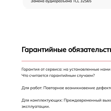
Замена аудиоразъема TCL 32S65
Замена USB порта TCL 32S65
Замена разъёмов (HDMI, DVI, Дисплей
порта) TCL 32S65
Замена модуля Wi-Fi TCL 32S65
Гарантийные обязательст
Ремонт цепи питания TCL 32S65
Гарантия от сервиса: на установленные нами
Прошивка блока управления TCL 32S65
Что считается гарантийным случаем?
Замена лампы подсветки TCL 32S65
Для работ: Повторное возникновение дефект
Замена контроллера TCL 32S65
Для комплектующих: Преждевременный выход
эксплуатации.