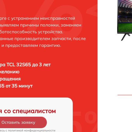
рге с устранением неисправностей
выявляем причины поломки, заменяем
ботоспособность устройства.
анные производителем запчасти, после
 и предоставляем гарантию.
ра TCL 32S65 до 3 лет
 желанию
бращения
5 от 35 минут
я со специалистом
Оставить заявку
есь c
политикой конфиденциальности