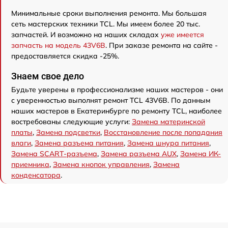
Минимальные сроки выполнения ремонта. Мы большая
сеть мастерских техники TCL. Мы имеем более 20 тыс.
запчастей. И возможно на наших складах
уже имеется
запчасть на модель 43V6B
. При заказе ремонта на сайте -
предоставляется скидка -25%.
Знаем свое дело
Будьте уверены в профессионализме наших мастеров - они
с уверенностью выполнят ремонт TCL 43V6B. По данным
наших мастеров в Екатеринбурге по ремонту TCL, наиболее
востребованы следующие услуги:
Замена материнской
платы
,
Замена подсветки
,
Восстановление после попадания
влаги
,
Замена разъема питания
,
Замена шнура питания
,
Замена SCART-разъема
,
Замена разъема AUX
,
Замена ИК-
приемника
,
Замена кнопок управления
,
Замена
конденсатора
.