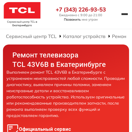
+7 (343) 226-93-53
Ежедневно с 9:00 до 21:00
Позвонить
мне утром
Сервисный центр TCL
в
Екатеринбурге
Сервисный центр TCL
Каталог устройств
Ремонт 
Ремонт телевизора
TCL 43V6B в Екатеринбурге
Выполняем ремонт TCL 43V6B в Екатеринбурге с
устранением неисправностей любой сложности. Проводим
диагностику, выявляем причины поломки, заменяем
неисправные детали и восстанавливаем
работоспособность устройства. Используем оригинальные
или рекомендованные производителем запчасти, после
ремонта выполняем проверку всех функций и
предоставляем гарантию.
Официальный сервис