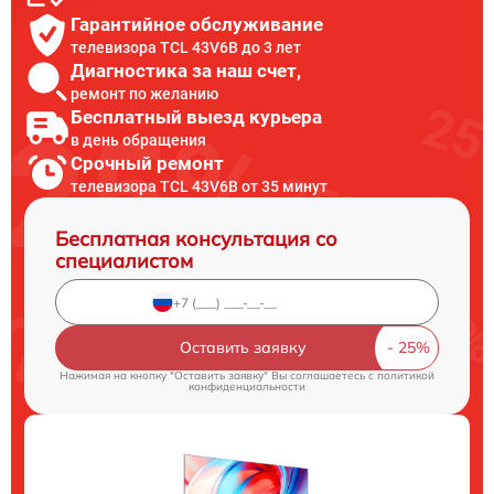
Гарантийное обслуживание
телевизора TCL 43V6B до 3 лет
Диагностика за наш счет,
ремонт по желанию
Бесплатный выезд курьера
в день обращения
Срочный ремонт
телевизора TCL 43V6B от 35 минут
Бесплатная консультация со
специалистом
Оставить заявку
Нажимая на кнопку "Оставить заявку" Вы соглашаетесь c
политикой
конфиденциальности