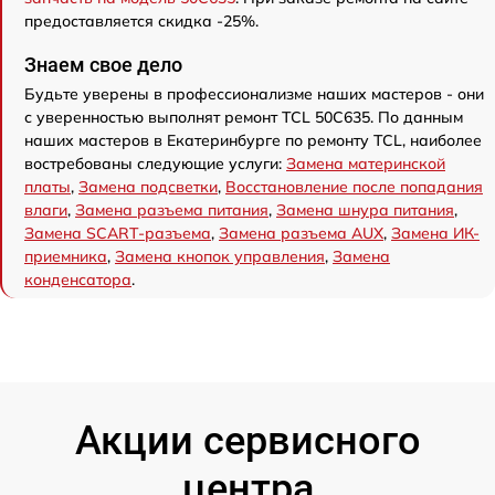
предоставляется скидка -25%.
Знаем свое дело
Будьте уверены в профессионализме наших мастеров - они
с уверенностью выполнят ремонт TCL 50C635. По данным
наших мастеров в Екатеринбурге по ремонту TCL, наиболее
востребованы следующие услуги:
Замена материнской
платы
,
Замена подсветки
,
Восстановление после попадания
влаги
,
Замена разъема питания
,
Замена шнура питания
,
Замена SCART-разъема
,
Замена разъема AUX
,
Замена ИК-
приемника
,
Замена кнопок управления
,
Замена
конденсатора
.
Акции сервисного
центра