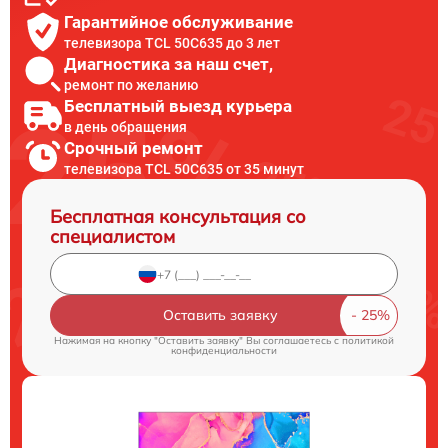
Гарантийное обслуживание
телевизора TCL 50C635 до 3 лет
Диагностика за наш счет,
ремонт по желанию
Бесплатный выезд курьера
в день обращения
Срочный ремонт
телевизора TCL 50C635 от 35 минут
Бесплатная консультация со
специалистом
Оставить заявку
Нажимая на кнопку "Оставить заявку" Вы соглашаетесь c
политикой
конфиденциальности