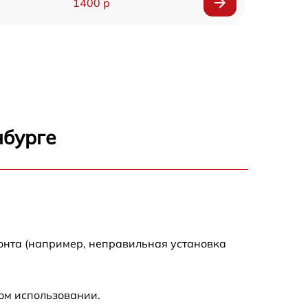
1400 р
1200 р
1200 р
1000 р
нбурге
1800 р
900 р
1200 р
онта (например, неправильная установка
1300 р
ом использовании.