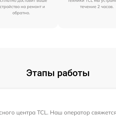
сплатно доставит ваше
техники TCL мы устран
стройство на ремонт и
течение 2 часов.
обратно.
Этапы работы
исного центра TCL. Наш оператор свяжетс