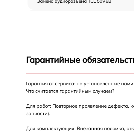
Замена аудиоразъема TCL 50V6B
Замена USB порта TCL 50V6B
Замена разъёмов (HDMI, DVI, Дисплей
порта) TCL 50V6B
Замена модуля Wi-Fi TCL 50V6B
Гарантийные обязательст
Ремонт цепи питания TCL 50V6B
Гарантия от сервиса: на установленные нами
Прошивка блока управления TCL 50V6B
Что считается гарантийным случаем?
Замена лампы подсветки TCL 50V6B
Для работ: Повторное проявление дефекта, 
запчасти).
Замена контроллера TCL 50V6B
Для комплектующих: Внезапная поломка, отк