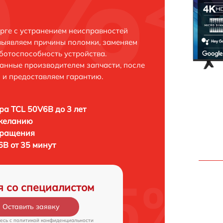
рге с устранением неисправностей
выявляем причины поломки, заменяем
ботоспособность устройства.
анные производителем запчасти, после
 и предоставляем гарантию.
ра TCL 50V6B до 3 лет
 желанию
бращения
6B от 35 минут
я со специалистом
Оставить заявку
есь c
политикой конфиденциальности