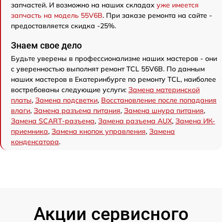
запчастей. И возможно на наших складах
уже имеется
запчасть на модель 55V6B
. При заказе ремонта на сайте -
предоставляется скидка -25%.
Знаем свое дело
Будьте уверены в профессионализме наших мастеров - они
с уверенностью выполнят ремонт TCL 55V6B. По данным
наших мастеров в Екатеринбурге по ремонту TCL, наиболее
востребованы следующие услуги:
Замена материнской
платы
,
Замена подсветки
,
Восстановление после попадания
влаги
,
Замена разъема питания
,
Замена шнура питания
,
Замена SCART-разъема
,
Замена разъема AUX
,
Замена ИК-
приемника
,
Замена кнопок управления
,
Замена
конденсатора
.
Акции сервисного