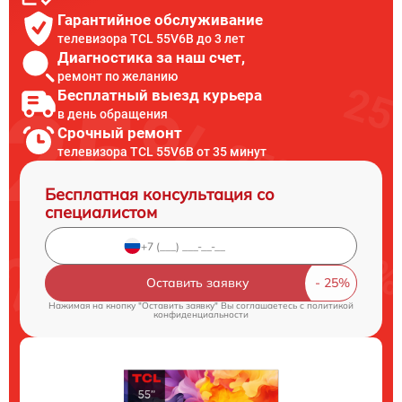
Гарантийное обслуживание
телевизора TCL 55V6B до 3 лет
Диагностика за наш счет,
ремонт по желанию
Бесплатный выезд курьера
в день обращения
Срочный ремонт
телевизора TCL 55V6B от 35 минут
Бесплатная консультация со
специалистом
Оставить заявку
Нажимая на кнопку "Оставить заявку" Вы соглашаетесь c
политикой
конфиденциальности