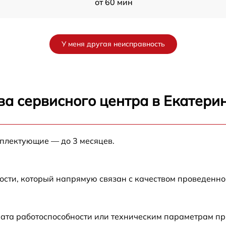
от 60 мин
от 60 мин
У меня другая неисправность
от 60 мин
от 60 мин
ва сервисного центра в Екатери
от 60 мин
мплектующие — до 3 месяцев.
от 60 мин
от 60 мин
ости, который напрямую связан с качеством проведенн
от 60 мин
рата работоспособности или техническим параметрам п