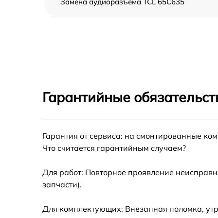
Замена аудиоразъема TCL 65C635
Замена USB порта TCL 65C635
Замена разъёмов (HDMI, DVI, Дисплей
порта) TCL 65C635
Замена модуля Wi-Fi TCL 65C635
Гарантийные обязательст
Ремонт цепи питания TCL 65C635
Гарантия от сервиса: на смонтированные ко
Прошивка блока управления TCL 65C635
Что считается гарантийным случаем?
Замена лампы подсветки TCL 65C635
Для работ: Повторное проявление неисправн
запчасти).
Замена контроллера TCL 65C635
Для комплектующих: Внезапная поломка, ут