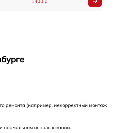
1400 р
1200 р
1200 р
1000 р
нбурге
1800 р
900 р
1200 р
ого ремонта (например, некорректный монтаж
1300 р
ри нормальном использовании.