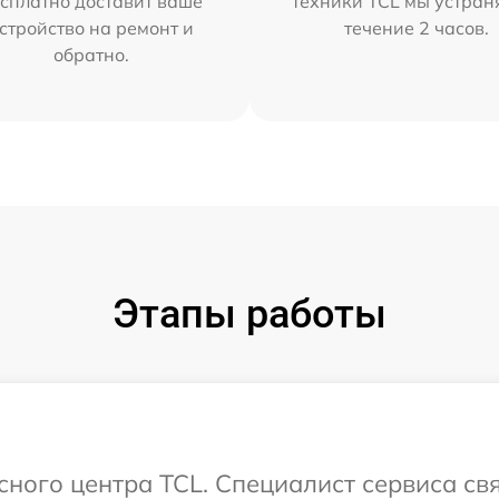
сплатно доставит ваше
техники TCL мы устран
стройство на ремонт и
течение 2 часов.
обратно.
Этапы работы
исного центра TCL. Специалист сервиса св