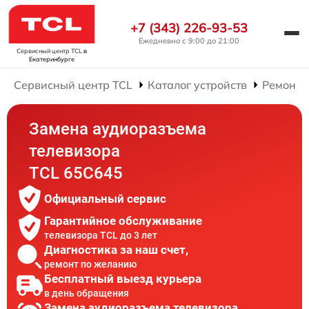
+7 (343) 226-93-53
Ежедневно с 9:00 до 21:00
Сервисный центр TCL
в
Екатеринбурге
Сервисный центр TCL
Каталог устройств
Ремонт 
Замена аудиоразъема
телевизора
TCL 65C645
Официальный сервис
Гарантийное обслуживание
телевизора TCL до 3 лет
Диагностика за наш счет,
ремонт по желанию
Бесплатный выезд курьера
в день обращения
Замена аудиоразъема телевизора