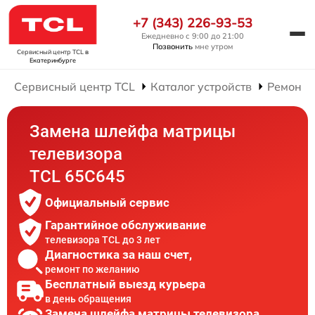
+7 (343) 226-93-53
Ежедневно с 9:00 до 21:00
Позвонить
мне утром
Сервисный центр TCL
в
Екатеринбурге
Сервисный центр TCL
Каталог устройств
Ремонт 
Замена шлейфа матрицы
телевизора
TCL 65C645
Официальный сервис
Гарантийное обслуживание
телевизора TCL до 3 лет
Диагностика за наш счет,
ремонт по желанию
Бесплатный выезд курьера
в день обращения
Замена шлейфа матрицы телевизора