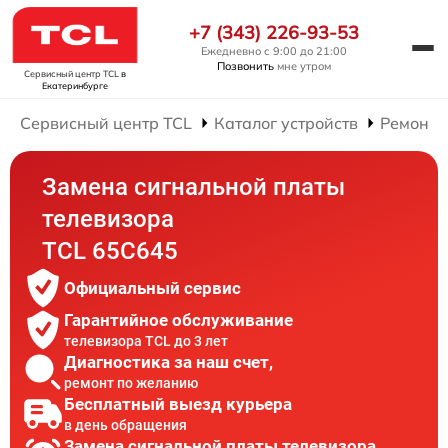
+7 (343) 226-93-53
Ежедневно с 9:00 до 21:00
Позвонить
мне утром
Сервисный центр TCL
в
Екатеринбурге
Сервисный центр TCL
Каталог устройств
Ремонт 
Замена сигнальной платы
телевизора
TCL 65C645
Официальный сервис
Гарантийное обслуживание
телевизора TCL до 3 лет
Диагностика за наш счет,
ремонт по желанию
Бесплатный выезд курьера
в день обращения
Замена сигнальной платы телевизора