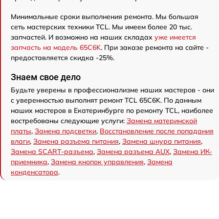
Минимальные сроки выполнения ремонта. Мы большая
сеть мастерских техники TCL. Мы имеем более 20 тыс.
запчастей. И возможно на наших складах
уже имеется
запчасть на модель 65C6K
. При заказе ремонта на сайте -
предоставляется скидка -25%.
Знаем свое дело
Будьте уверены в профессионализме наших мастеров - они
с уверенностью выполнят ремонт TCL 65C6K. По данным
наших мастеров в Екатеринбурге по ремонту TCL, наиболее
востребованы следующие услуги:
Замена материнской
платы
,
Замена подсветки
,
Восстановление после попадания
влаги
,
Замена разъема питания
,
Замена шнура питания
,
Замена SCART-разъема
,
Замена разъема AUX
,
Замена ИК-
приемника
,
Замена кнопок управления
,
Замена
конденсатора
.