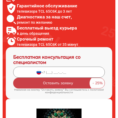
Гарантийное обслуживание
телевизора TCL 65C6K до 3 лет
Диагностика за наш счет,
ремонт по желанию
Бесплатный выезд курьера
в день обращения
Срочный ремонт
телевизора TCL 65C6K от 35 минут
Бесплатная консультация со
специалистом
Оставить заявку
Нажимая на кнопку "Оставить заявку" Вы соглашаетесь c
политикой
конфиденциальности