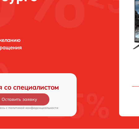
 желанию
бращения
я со специалистом
Оставить заявку
есь c
политикой конфиденциальности