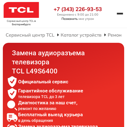
+7 (343) 226-93-53
Ежедневно с 9:00 до 21:00
Позвонить
мне утром
Сервисный центр TCL
в
Екатеринбурге
Сервисный центр TCL
Каталог устройств
Ремонт 
Замена аудиоразъема
телевизора
TCL L49S6400
Официальный сервис
Гарантийное обслуживание
телевизора TCL до 3 лет
Диагностика за наш счет,
ремонт по желанию
Бесплатный выезд курьера
в день обращения
Замена аудиоразъема телевизора