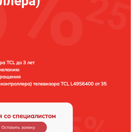
ллера)
ра TCL до 3 лет
 желанию
бращения
иконтроллера) телевизора
TCL L49S6400 от 35
я со специалистом
Оставить заявку