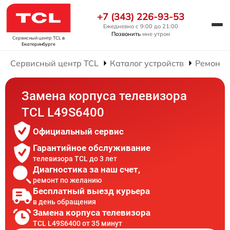
+7 (343) 226-93-53
Ежедневно с 9:00 до 21:00
Позвонить
мне утром
Сервисный центр TCL
в
Екатеринбурге
Сервисный центр TCL
Каталог устройств
Ремонт 
Замена корпуса телевизора
TCL L49S6400
Официальный сервис
Гарантийное обслуживание
телевизора TCL до 3 лет
Диагностика за наш счет,
ремонт по желанию
Бесплатный выезд курьера
в день обращения
Замена корпуса телевизора
TCL L49S6400 от 35 минут