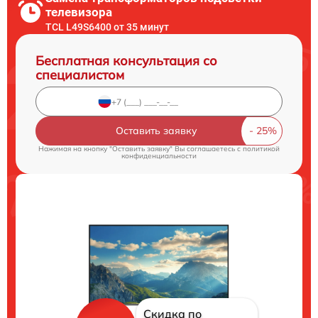
телевизора
TCL L49S6400 от 35 минут
Бесплатная консультация со
специалистом
Оставить заявку
Нажимая на кнопку "Оставить заявку" Вы соглашаетесь c
политикой
конфиденциальности
Скидка по