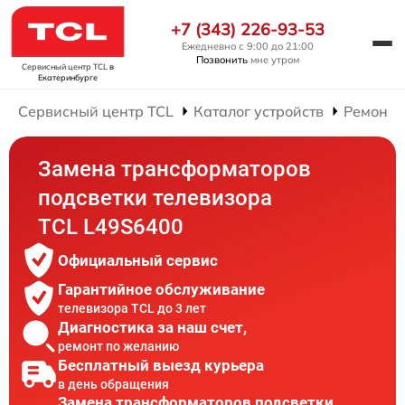
+7 (343) 226-93-53
Ежедневно с 9:00 до 21:00
Позвонить
мне утром
Сервисный центр TCL
в
Екатеринбурге
Сервисный центр TCL
Каталог устройств
Ремонт 
Замена трансформаторов
подсветки телевизора
TCL L49S6400
Официальный сервис
Гарантийное обслуживание
телевизора TCL до 3 лет
Диагностика за наш счет,
ремонт по желанию
Бесплатный выезд курьера
в день обращения
Замена трансформаторов подсветки