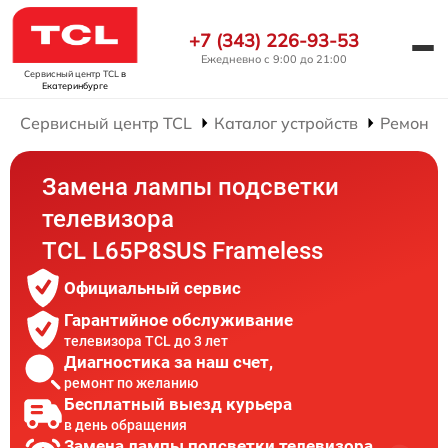
+7 (343) 226-93-53
Ежедневно с 9:00 до 21:00
Сервисный центр TCL
в
Екатеринбурге
Сервисный центр TCL
Каталог устройств
Ремонт 
Замена лампы подсветки
телевизора
TCL L65P8SUS Frameless
Официальный сервис
Гарантийное обслуживание
телевизора TCL до 3 лет
Диагностика за наш счет,
ремонт по желанию
Бесплатный выезд курьера
в день обращения
Замена лампы подсветки телевизора