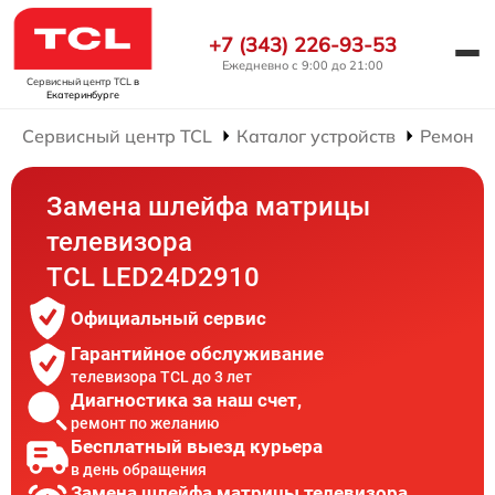
+7 (343) 226-93-53
Ежедневно с 9:00 до 21:00
Сервисный центр TCL
в
Екатеринбурге
Сервисный центр TCL
Каталог устройств
Ремонт 
Замена шлейфа матрицы
телевизора
TCL LED24D2910
Официальный сервис
Гарантийное обслуживание
телевизора TCL до 3 лет
Диагностика за наш счет,
ремонт по желанию
Бесплатный выезд курьера
в день обращения
Замена шлейфа матрицы телевизора