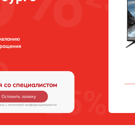
 желанию
бращения
я со специалистом
Оставить заявку
есь c
политикой конфиденциальности